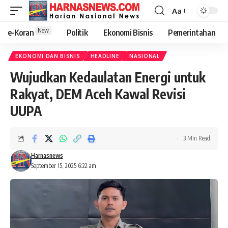
Aa
New
e-Koran
Politik
Ekonomi Bisnis
Pemerintahan
EKONOMI DAN BISNIS
HEADLINE
NASIONAL
Wujudkan Kedaulatan Energi untuk
Rakyat, DEM Aceh Kawal Revisi
UUPA
3 Min Read
Harnasnews
September 15, 2025 6:22 am