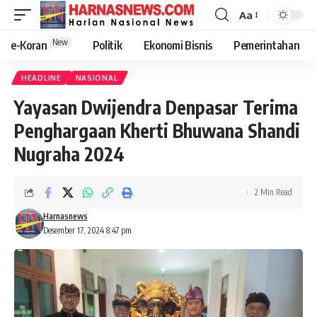
Aa
New
e-Koran
Politik
Ekonomi Bisnis
Pemerintahan
HEADLINE
NASIONAL
Yayasan Dwijendra Denpasar Terima
Penghargaan Kherti Bhuwana Shandi
Nugraha 2024
2 Min Read
Harnasnews
Desember 17, 2024 8:47 pm