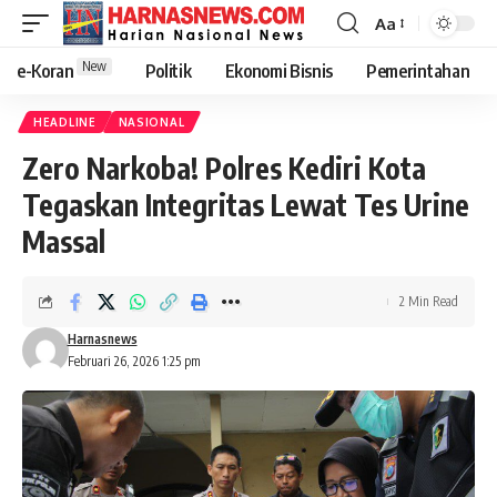
Aa
New
e-Koran
Politik
Ekonomi Bisnis
Pemerintahan
HEADLINE
NASIONAL
Zero Narkoba! Polres Kediri Kota
Tegaskan Integritas Lewat Tes Urine
Massal
2 Min Read
Harnasnews
Februari 26, 2026 1:25 pm