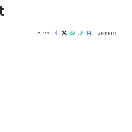
t
2 Min Read
Share