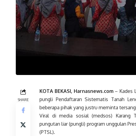
KOTA BEKASI, Harnasnews.com
– Kades L
pungli Pendaftaran Sistematis Tanah Len
SHARE
beberapa pihak yang justru meminta tersang
Viral di media sosial (medsos) Karang
pungutan liar (pungli) program unggulan Pr
(PTSL).