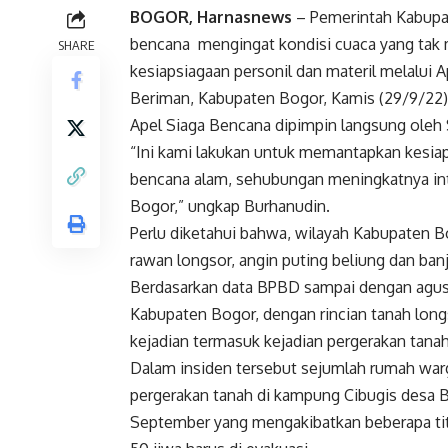
BOGOR, Harnasnews
– Pemerintah Kabupat
bencana mengingat kondisi cuaca yang tak
SHARE
kesiapsiagaan personil dan materil melalui
Beriman, Kabupaten Bogor, Kamis (29/9/22)
Apel Siaga Bencana dipimpin langsung oleh
“Ini kami lakukan untuk memantapkan kesiap
bencana alam, sehubungan meningkatnya int
Bogor,” ungkap Burhanudin.
Perlu diketahui bahwa, wilayah Kabupaten Bo
rawan longsor, angin puting beliung dan banji
Berdasarkan data BPBD sampai dengan agust
Kabupaten Bogor, dengan rincian tanah longs
kejadian termasuk kejadian pergerakan tana
Dalam insiden tersebut sejumlah rumah war
pergerakan tanah di kampung Cibugis desa 
September yang mengakibatkan beberapa titi