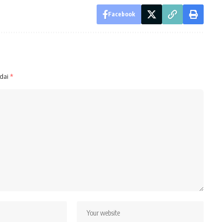
Facebook
ndai
*