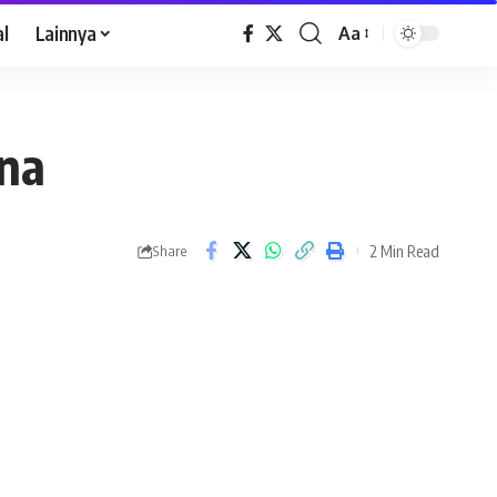
al
Lainnya
Aa
na
2 Min Read
Share