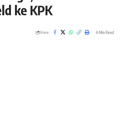
eld ke KPK
6 Min Read
Share