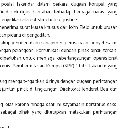
posisi Iskandar dalam perkara dugaan korupsi yang
ield, sekaligus bantahan terhadap berbagai narasi yang
nyidikan atau obstruction of justice.
enerima surat kuasa khusus dari John Field untuk urusan
an pidana di pengadilan.
ncakup pembenahan manajemen perusahaan, penyelesaian
engan pelanggan, komunikasi dengan pihak-pihak terkait,
g diperlukan untuk menjaga keberlangsungan operasional
omisi Pemberantasan Korupsi (KPK),” tulis Iskandar yang
ang mengait-ngaitkan dirinya dengan dugaan perintangan
jumlah pihak di lingkungan Direktorat Jenderal Bea dan
g jelas karena hingga saat ini sayamasih berstatus saksi
ebagai pihak yang ditetapkan melakukan perintangan
ield