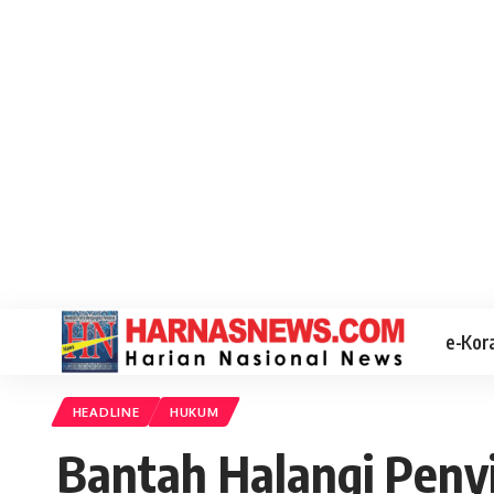
e-Kor
HEADLINE
HUKUM
Bantah Halangi Penyi