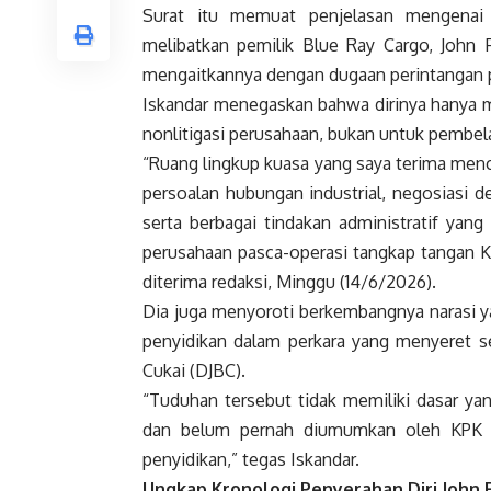
Surat itu memuat penjelasan mengenai 
melibatkan pemilik Blue Ray Cargo, John F
mengaitkannya dengan dugaan perintangan pe
Iskandar menegaskan bahwa dirinya hanya m
nonlitigasi perusahaan, bukan untuk pembela
“Ruang lingkup kuasa yang saya terima me
persoalan hubungan industrial, negosiasi d
serta berbagai tindakan administratif yan
perusahaan pasca-operasi tangkap tangan K
diterima redaksi, Minggu (14/6/2026).
Dia juga menyoroti berkembangnya narasi y
penyidikan dalam perkara yang menyeret se
Cukai (DJBC).
“Tuduhan tersebut tidak memiliki dasar yan
dan belum pernah diumumkan oleh KPK s
penyidikan,” tegas Iskandar.
Ungkap Kronologi Penyerahan Diri John F