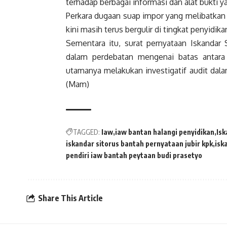
terhadap berbagai informasi dan alat bukti y
Perkara dugaan suap impor yang melibatkan
kini masih terus bergulir di tingkat penyidik
Sementara itu, surat pernyataan Iskandar
dalam perdebatan mengenai batas antara ak
utamanya melakukan investigatif audit dal
(Mam)
TAGGED:
Iaw
iaw bantan halangi penyidikan
Isk
iskandar sitorus bantah pernyataan jubir kpk
isk
pendiri iaw bantah peytaan budi prasetyo
Share This Article