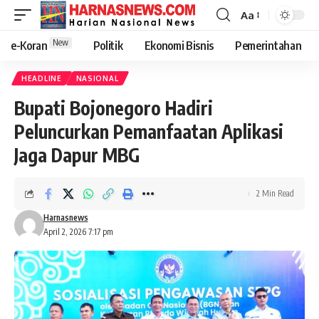
Aa
New
e-Koran
Politik
Ekonomi Bisnis
Pemerintahan
HEADLINE
NASIONAL
Bupati Bojonegoro Hadiri
Peluncurkan Pemanfaatan Aplikasi
Jaga Dapur MBG
2 Min Read
Harnasnews
April 2, 2026 7:17 pm