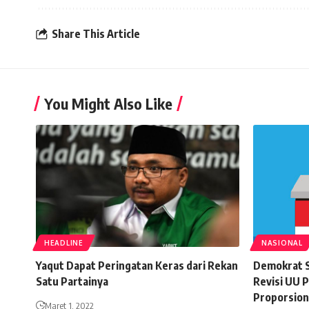
Share This Article
You Might Also Like
HEADLINE
NASIONAL
Yaqut Dapat Peringatan Keras dari Rekan
Demokrat S
Satu Partainya
Revisi UU 
Proporsion
Maret 1, 2022