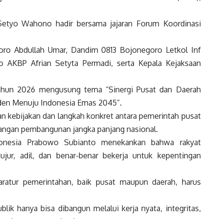
 Setyo Wahono hadir bersama jajaran Forum Koordinasi
ro Abdullah Umar, Dandim 0813 Bojonegoro Letkol Inf
 AKBP Afrian Setyta Permadi, serta Kepala Kejaksaan
ahun 2026 mengusung tema “Sinergi Pusat dan Daerah
iden Menuju Indonesia Emas 2045”.
n kebijakan dan langkah konkret antara pemerintah pusat
angan pembangunan jangka panjang nasional.
donesia Prabowo Subianto menekankan bahwa rakyat
jur, adil, dan benar-benar bekerja untuk kepentingan
ratur pemerintahan, baik pusat maupun daerah, harus
ik hanya bisa dibangun melalui kerja nyata, integritas,