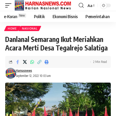
Aa
New
e-Koran
Politik
Ekonomi Bisnis
Pemerintahan
HOME
NASIONAL
Danlanal Semarang Ikut Meriahkan
Acara Merti Desa Tegalrejo Salatiga
2 Min Read
Harnasnews
September 12, 2022 10:03 am