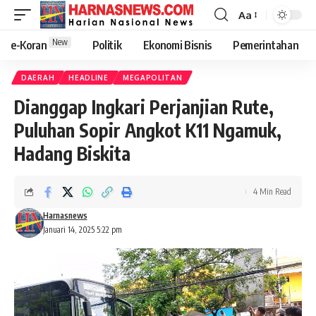
Aa
New
e-Koran
Politik
Ekonomi Bisnis
Pemerintahan
DAERAH
HEADLINE
MEGAPOLITAN
Dianggap Ingkari Perjanjian Rute,
Puluhan Sopir Angkot K11 Ngamuk,
Hadang Biskita
4 Min Read
Harnasnews
Januari 14, 2025 5:22 pm