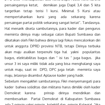
persaingannya ketat, demikian juga Dapil 3,4 dan 5 kita
targetkan tetap terisi 1 kursi. Minimal 5 Kursi atau
mempertahankan kursi yang ada sekarang karena
persaingan partai politik sekarang sangat ketat”. Tandasnya.
Hal menarik disela sambutannya, para kader dan pengurus
meminta dirinya maju sebagai calon Bupati Sumbawa dan
dikatakan oleh Fikri bahwa dirinya lagi fokus mencalonkan diri
untuk anggota DPRD provinsi NTB, tetapi Dirinya terbuka
akan maju asalkan terpenuhi tiga hal yakni popularitas
bagus, elektabilitas bagus dan ” isi tas ” juga bagus. jika
unsur 3 ini saya miliki tidak ada yang bisa menghalangi saya
untuk maju, saat ini DPD, DPC juga telah meminta saya
maju, Jelasnya disambut Aplause kader yang hadir.
Sebelum mengakhiri sambutannya. Fikri menyemangati para
kader bahwa soliditas dan militansi harus dimiliki oleh kader
Demokrat karena prinsip dirinya mendirikan dan
membesarkan Partai Demokrat di Kabupaten Sumbawa
ada 2 prinsip yakni prinsip kolektif dan prinsip Kolegial. “jika