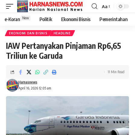
Aa
New
e-Koran
Politik
Ekonomi Bisnis
Pemerintahan
EKONOMI DAN BISNIS
HEADLINE
IAW Pertanyakan Pinjaman Rp6,65
Triliun ke Garuda
11 Min Read
Harnasnews
April 16, 2026 12:05 am