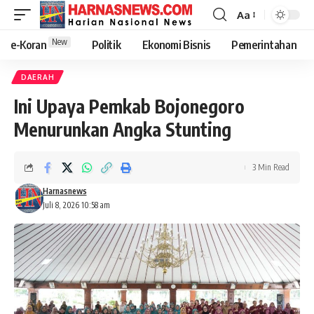
Aa
New
e-Koran
Politik
Ekonomi Bisnis
Pemerintahan
DAERAH
Ini Upaya Pemkab Bojonegoro
Menurunkan Angka Stunting
3 Min Read
Harnasnews
Juli 8, 2026 10:58 am