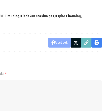
BE Cimuning
#ledakan stasiun gas
#spbe Cimuning
Facebook
ndai
*