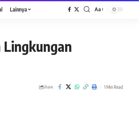
al
Lainnya
Aa
n Lingkungan
1 Min Read
Share