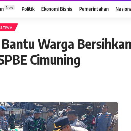
New
an
Politik
Ekonomi Bisnis
Pemerintahan
Nasion
ISTIWA
a Bantu Warga Bersihka
SPBE Cimuning