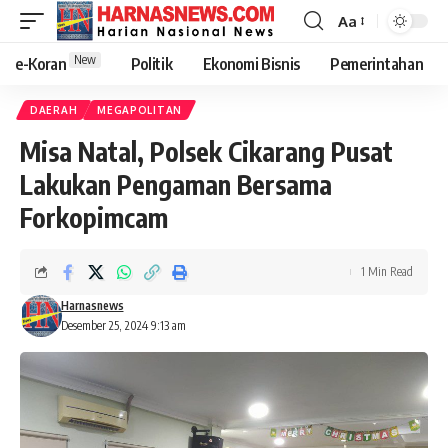
Aa
New
e-Koran
Politik
Ekonomi Bisnis
Pemerintahan
DAERAH
MEGAPOLITAN
Misa Natal, Polsek Cikarang Pusat
Lakukan Pengaman Bersama
Forkopimcam
1 Min Read
Harnasnews
Desember 25, 2024 9:13 am