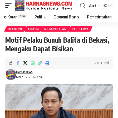
Aa
New
e-Koran
Politik
Ekonomi Bisnis
Pemerintahan
HEADLINE
HUKUM
MEGAPOLITAN
PERISTIWA
Motif Pelaku Bunuh Balita di Bekasi,
Mengaku Dapat Bisikan
4 Min Read
Harnasnews
Mei 29, 2026 6:27 pm