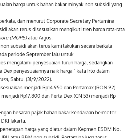
aian harga untuk bahan bakar minyak non subsidi yang
 berkala, dan menurut Corporate Secretary Pertamina
idi akan terus disesuaikan mengikuti tren harga rata-rata
apore (MOPS)
atau Argus.
non subsidi akan terus kami lakukan secara berkala
pada periode September lalu untuk
ries mengalami penyesuaian turun harga, sedangkan
ta Dex penyesuaiannya naik harga,” kata Irto dalam
ara,
Sabtu, (31/9/2022).
isesuaikan menjadi Rp14.950 dan Pertamax (RON 92)
) menjadi Rp17.800 dan Perta Dex (CN 53) menjadi Rp
i dengan besaran pajak bahan bakar kendaraan bermotor
DKI Jakarta.
an penetapan harga yang diatur dalam Kepmen ESDM No.
JBU atau BBM non subsidi. Pertamina juga terus