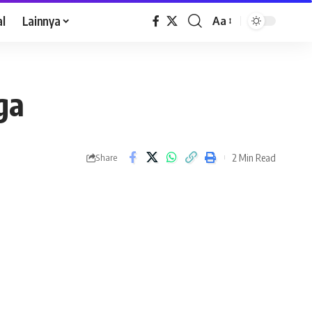
al
Lainnya
Aa
ga
2 Min Read
Share