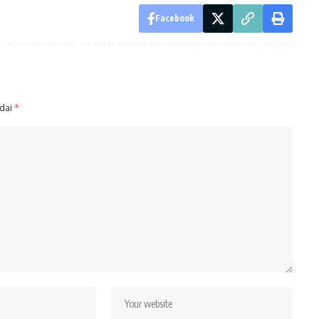
Facebook
ndai
*