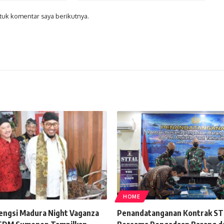
tuk komentar saya berikutnya.
HOME
engsi Madura Night Vaganza
Penandatanganan Kontrak S