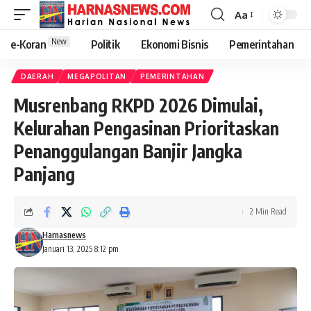
Aa
New
e-Koran
Politik
Ekonomi Bisnis
Pemerintahan
DAERAH
MEGAPOLITAN
PEMERINTAHAN
Musrenbang RKPD 2026 Dimulai,
Kelurahan Pengasinan Prioritaskan
Penanggulangan Banjir Jangka
Panjang
2 Min Read
Harnasnews
Januari 13, 2025 8:12 pm