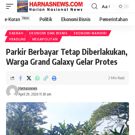
Aa
New
e-Koran
Politik
Ekonomi Bisnis
Pemerintahan
DAERAH
EKONOMI DAN BISNIS
EKONOMI MANDIRI
HEADLINE
MEGAPOLITAN
Parkir Berbayar Tetap Diberlakukan,
Warga Grand Galaxy Gelar Protes
2 Min Read
Harnasnews
April 29, 2026 11:30 am