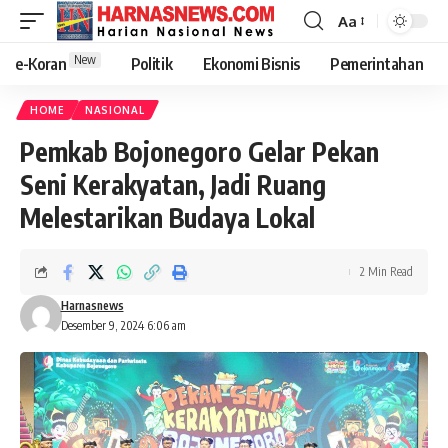
Aa
New
e-Koran
Politik
Ekonomi Bisnis
Pemerintahan
HOME
NASIONAL
Pemkab Bojonegoro Gelar Pekan
Seni Kerakyatan, Jadi Ruang
Melestarikan Budaya Lokal
2 Min Read
Harnasnews
Desember 9, 2024 6:06 am