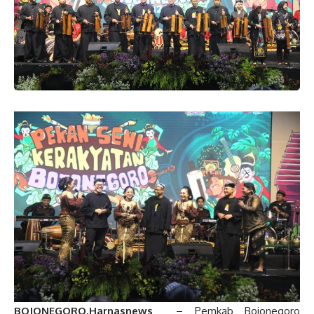
BOJONEGORO,Harnasnews
– Pemkab Bojonegoro