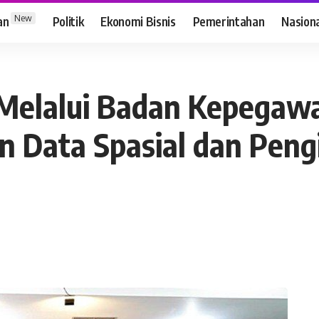
New
an
Politik
Ekonomi Bisnis
Pemerintahan
Nasion
elalui Badan Kepegawai
n Data Spasial dan Peng