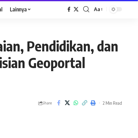
al
Lainnya
Aa
an, Pendidikan, dan
isian Geoportal
2 Min Read
Share