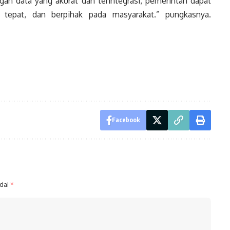
ngan data yang akurat dan terintegrasi, pemerintah dapat
 tepat, dan berpihak pada masyarakat.” pungkasnya.
Facebook
ndai
*