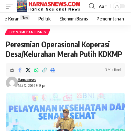
Aa
New
e-Koran
Politik
Ekonomi Bisnis
Pemerintahan
EKONOMI DAN BISNIS
Peresmian Operasional Koperasi
Desa/Kelurahan Merah Putih KDKMP
3 Min Read
Harnasnews
Mei 12, 2026 9:18 pm