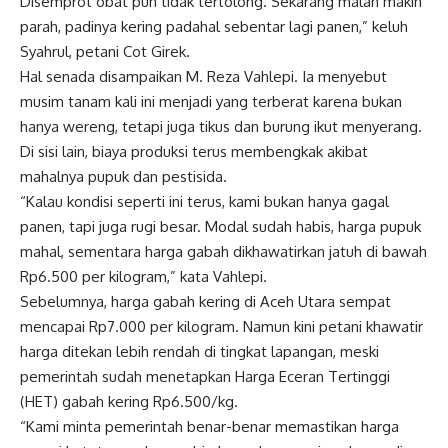
Disemprot obat pun tidak tertolong. Sekarang malah makin
parah, padinya kering padahal sebentar lagi panen,” keluh
Syahrul, petani Cot Girek.
Hal senada disampaikan M. Reza Vahlepi. Ia menyebut
musim tanam kali ini menjadi yang terberat karena bukan
hanya wereng, tetapi juga tikus dan burung ikut menyerang.
Di sisi lain, biaya produksi terus membengkak akibat
mahalnya pupuk dan pestisida.
“Kalau kondisi seperti ini terus, kami bukan hanya gagal
panen, tapi juga rugi besar. Modal sudah habis, harga pupuk
mahal, sementara harga gabah dikhawatirkan jatuh di bawah
Rp6.500 per kilogram,” kata Vahlepi.
Sebelumnya, harga gabah kering di Aceh Utara sempat
mencapai Rp7.000 per kilogram. Namun kini petani khawatir
harga ditekan lebih rendah di tingkat lapangan, meski
pemerintah sudah menetapkan Harga Eceran Tertinggi
(HET) gabah kering Rp6.500/kg.
“Kami minta pemerintah benar-benar memastikan harga