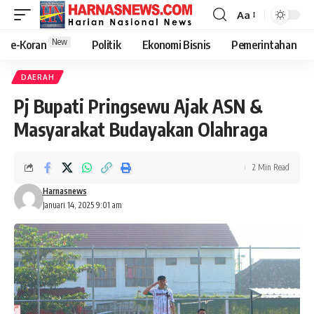
Aa
New
e-Koran
Politik
Ekonomi Bisnis
Pemerintahan
DAERAH
Pj Bupati Pringsewu Ajak ASN &
Masyarakat Budayakan Olahraga
2 Min Read
Harnasnews
Januari 14, 2025 9:01 am