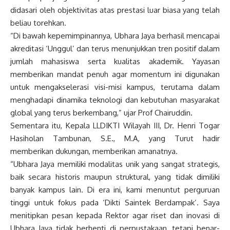
didasari oleh objektivitas atas prestasi luar biasa yang telah
beliau torehkan.
“Di bawah kepemimpinannya, Ubhara Jaya berhasil mencapai
akreditasi ‘Unggul’ dan terus menunjukkan tren positif dalam
jumlah mahasiswa serta kualitas akademik. Yayasan
memberikan mandat penuh agar momentum ini digunakan
untuk mengakselerasi visi-misi kampus, terutama dalam
menghadapi dinamika teknologi dan kebutuhan masyarakat
global yang terus berkembang,” ujar Prof Chairuddin.
Sementara itu, Kepala LLDIKTI Wilayah III, Dr. Henri Togar
Hasiholan Tambunan, S.E., M.A, yang Turut hadir
memberikan dukungan, memberikan amanatnya.
“Ubhara Jaya memiliki modalitas unik yang sangat strategis,
baik secara historis maupun struktural, yang tidak dimiliki
banyak kampus lain. Di era ini, kami menuntut perguruan
tinggi untuk fokus pada ‘Dikti Saintek Berdampak’. Saya
menitipkan pesan kepada Rektor agar riset dan inovasi di
Ubhara Jaya tidak berhenti di perpustakaan, tetapi benar-