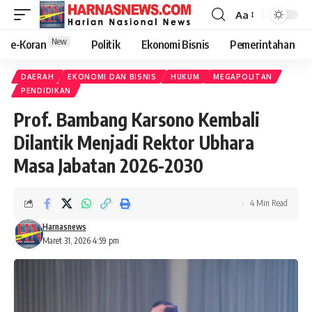
Aa
New
e-Koran
Politik
Ekonomi Bisnis
Pemerintahan
DAERAH
EKONOMI DAN BISNIS
HUKUM
MEGAPOLITAN
PENDIDIKAN
Prof. Bambang Karsono Kembali
Dilantik Menjadi Rektor Ubhara
Masa Jabatan 2026-2030
4 Min Read
Harnasnews
Maret 31, 2026 4:59 pm