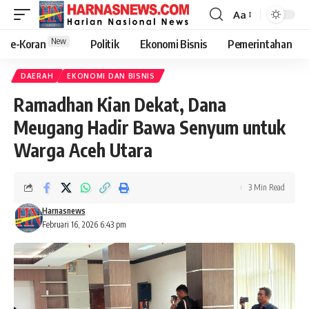
Aa
New
e-Koran
Politik
Ekonomi Bisnis
Pemerintahan
DAERAH
EKONOMI DAN BISNIS
Ramadhan Kian Dekat, Dana
Meugang Hadir Bawa Senyum untuk
Warga Aceh Utara
3 Min Read
Harnasnews
Februari 16, 2026 6:43 pm