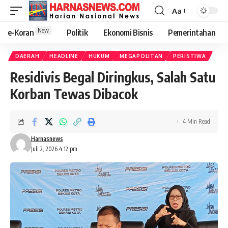
Aa
New
e-Koran
Politik
Ekonomi Bisnis
Pemerintahan
DAERAH
HEADLINE
HUKUM
MEGAPOLITAN
PERISTIWA
Residivis Begal Diringkus, Salah Satu
Korban Tewas Dibacok
4 Min Read
Harnasnews
Juli 2, 2026 4:12 pm