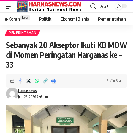
Aa
New
e-Koran
Politik
Ekonomi Bisnis
Pemerintahan
PEMERINTAHAN
Sebanyak 20 Akseptor Ikuti KB MOW
di Momen Peringatan Harganas ke –
33
2 Min Read
Harnasnews
Juni 22, 2026 7:48 pm