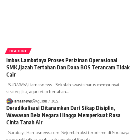
HEADLINE
Imbas Lambatnya Proses Perizinan Operasional
SMK,Ijazah Tertahan Dan Dana BOS Terancam Tidak
Cair
SURABAYA,Harnasnews - Sekolah swasta harus mempunyai
strategi jitu, agar tetap bertahan…
Harnasnews
Agustus 7, 2022
Deradikalisasi Ditanamkan Dari Sikap Disiplin,
Wawasan Bela Negara Hingga Memperkuat Rasa
Cinta Tanah Air
Surabaya,Harnasnews.com -Sejumlah aksi terorisme di Surabaya
yang melibatkan anak-anak membuat Kepala…