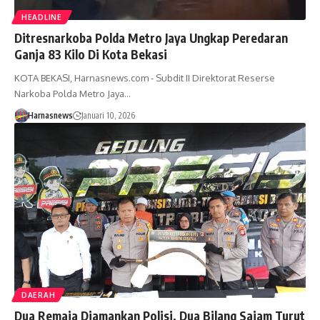
HEADLINE
Ditresnarkoba Polda Metro Jaya Ungkap Peredaran
Ganja 83 Kilo Di Kota Bekasi
KOTA BEKASI, Harnasnews.com - Subdit II Direktorat Reserse
Narkoba Polda Metro Jaya…
Harnasnews
Januari 10, 2026
DAERAH
Dua Remaja Diamankan Polisi, Dua Bilang Sajam Turut