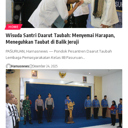
HOME
Wisuda Santri Daarut Taubah: Menyemai Harapan,
Meneguhkan Taubat di Balik Jeruji
PASURUAN, Harnasnews — Pondok Pesantren Daarut Taubah
Lembaga Pemasyarakatan Kelas IIB Pasuruan…
Harnasnews
Desember 24, 2025