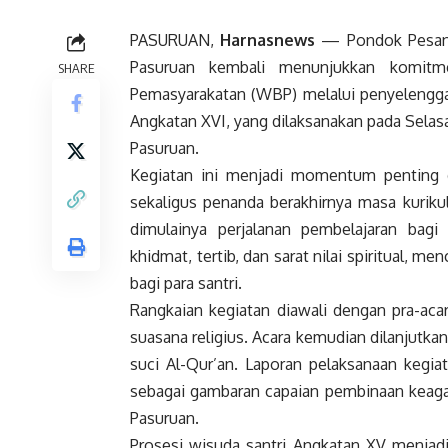
PASURUAN,
Harnasnews
— Pondok Pesant
Pasuruan kembali menunjukkan komitm
SHARE
Pemasyarakatan (WBP) melalui penyelengga
Angkatan XVI, yang dilaksanakan pada Sela
Pasuruan.
Kegiatan ini menjadi momentum penting d
sekaligus penanda berakhirnya masa kuriku
dimulainya perjalanan pembelajaran bagi
khidmat, tertib, dan sarat nilai spiritual, 
bagi para santri.
Rangkaian kegiatan diawali dengan pra-ac
suasana religius. Acara kemudian dilanjutk
suci Al-Qur’an. Laporan pelaksanaan kegi
sebagai gambaran capaian pembinaan keagam
Pasuruan.
Prosesi wisuda santri Angkatan XV menjadi