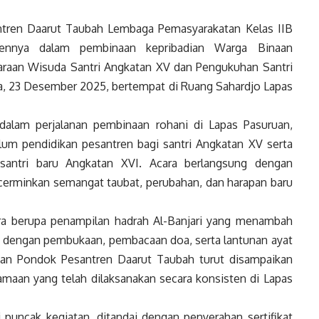
ren Daarut Taubah Lembaga Pemasyarakatan Kelas IIB
ennya dalam pembinaan kepribadian Warga Binaan
raan Wisuda Santri Angkatan XV dan Pengukuhan Santri
sa, 23 Desember 2025, bertempat di Ruang Sahardjo Lapas
alam perjalanan pembinaan rohani di Lapas Pasuruan,
lum pendidikan pesantren bagi santri Angkatan XV serta
 santri baru Angkatan XVI. Acara berlangsung dengan
mencerminkan semangat taubat, perubahan, dan harapan baru
ara berupa penampilan hadrah Al-Banjari yang menambah
an dengan pembukaan, pembacaan doa, serta lantunan ayat
atan Pondok Pesantren Daarut Taubah turut disampaikan
aan yang telah dilaksanakan secara konsisten di Lapas
 puncak kegiatan, ditandai dengan penyerahan sertifikat