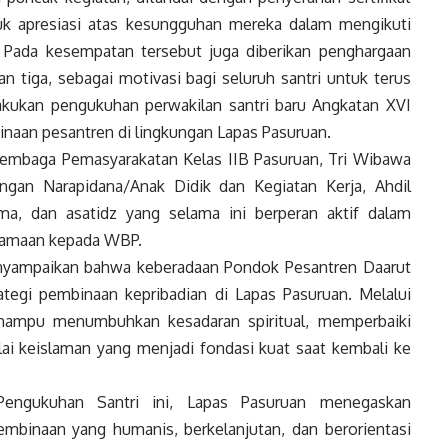
tuk apresiasi atas kesungguhan mereka dalam mengikuti
. Pada kesempatan tersebut juga diberikan penghargaan
an tiga, sebagai motivasi bagi seluruh santri untuk terus
ilakukan pengukuhan perwakilan santri baru Angkatan XVI
naan pesantren di lingkungan Lapas Pasuruan.
a Lembaga Pemasyarakatan Kelas IIB Pasuruan, Tri Wibawa
ingan Narapidana/Anak Didik dan Kegiatan Kerja, Ahdil
ama, dan asatidz yang selama ini berperan aktif dalam
gamaan kepada WBP.
nyampaikan bahwa keberadaan Pondok Pesantren Daarut
tegi pembinaan kepribadian di Lapas Pasuruan. Melalui
mampu menumbuhkan kesadaran spiritual, memperbaiki
ilai keislaman yang menjadi fondasi kuat saat kembali ke
Pengukuhan Santri ini, Lapas Pasuruan menegaskan
binaan yang humanis, berkelanjutan, dan berorientasi