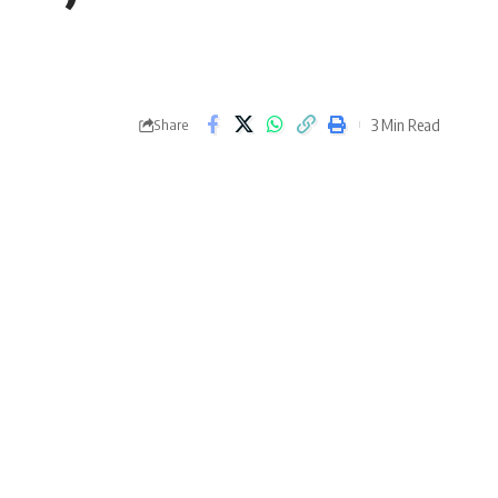
3 Min Read
Share