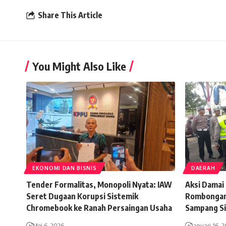
Share This Article
You Might Also Like
EKONOMI DAN BISNIS
DAERAH
Tender Formalitas, Monopoli Nyata: IAW
Aksi Damai
Seret Dugaan Korupsi Sistemik
Rombongan
Chromebook ke Ranah Persaingan Usaha
Sampang Sia
Mei 6, 2026
Januari 16, 