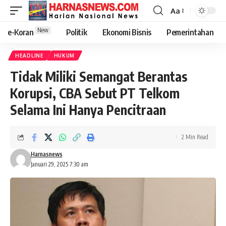
Aa
New
e-Koran
Politik
Ekonomi Bisnis
Pemerintahan
HEADLINE
HUKUM
Tidak Miliki Semangat Berantas
Korupsi, CBA Sebut PT Telkom
Selama Ini Hanya Pencitraan
2 Min Read
Harnasnews
Januari 29, 2025 7:30 am