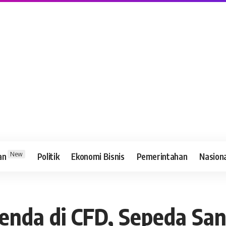
New
an
Politik
Ekonomi Bisnis
Pemerintahan
Nasion
genda di CFD, Sepeda S