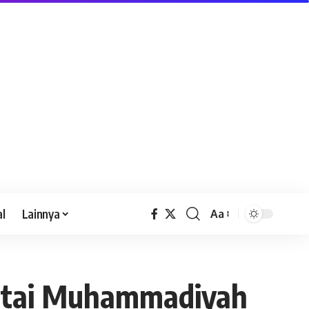
al
Lainnya
Aa
antai Muhammadiyah