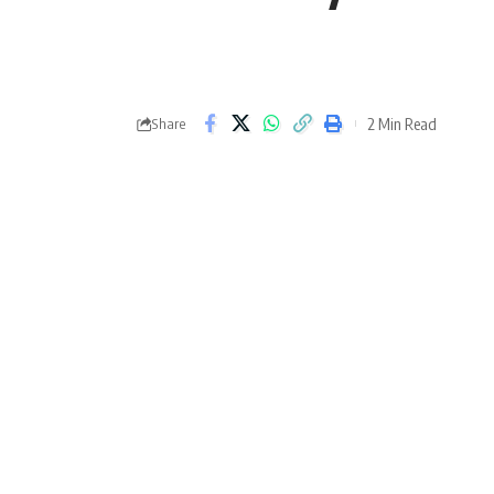
2 Min Read
Share