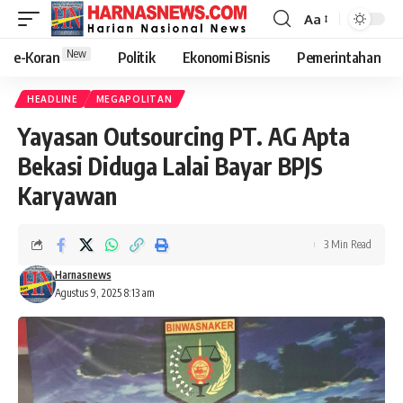
Aa
New
e-Koran
Politik
Ekonomi Bisnis
Pemerintahan
HEADLINE
MEGAPOLITAN
Yayasan Outsourcing PT. AG Apta
Bekasi Diduga Lalai Bayar BPJS
Karyawan
3 Min Read
Harnasnews
Agustus 9, 2025 8:13 am