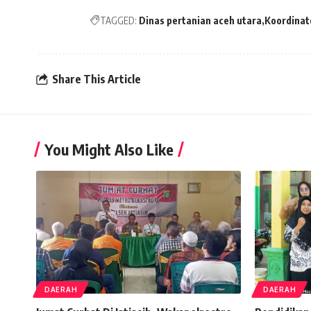
TAGGED:
Dinas pertanian aceh utara
Koordinat
Share This Article
You Might Also Like
DAERAH
DAERAH