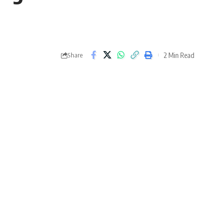
2 Min Read
Share