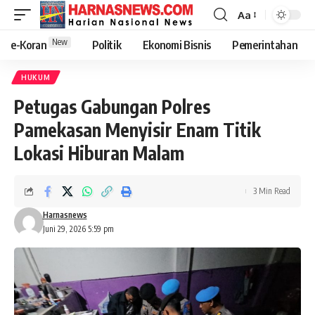
Aa
New
e-Koran
Politik
Ekonomi Bisnis
Pemerintahan
HUKUM
Petugas Gabungan Polres
Pamekasan Menyisir Enam Titik
Lokasi Hiburan Malam
3 Min Read
Harnasnews
Juni 29, 2026 5:59 pm