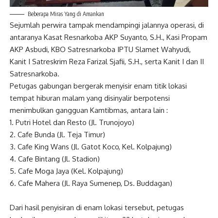
Beberapa Miras Yang di Amankan
​Sejumlah perwira tampak mendampingi jalannya operasi, di
antaranya Kasat Resnarkoba AKP Suyanto, S.H., Kasi Propam
AKP Asbudi, KBO Satresnarkoba IPTU Slamet Wahyudi,
Kanit I Satreskrim Reza Farizal Sjafii, S.H., serta Kanit I dan II
Satresnarkoba.
​Petugas gabungan bergerak menyisir enam titik lokasi
tempat hiburan malam yang disinyalir berpotensi
menimbulkan gangguan Kamtibmas, antara lain :
1. ​Putri Hotel dan Resto (Jl. Trunojoyo)
2. ​Cafe Bunda (Jl. Teja Timur)
3. ​Cafe King Wans (Jl. Gatot Koco, Kel. Kolpajung)
4. ​Cafe Bintang (Jl. Stadion)
5. ​Cafe Moga Jaya (Kel. Kolpajung)
6. ​Cafe Mahera (Jl. Raya Sumenep, Ds. Buddagan)
​Dari hasil penyisiran di enam lokasi tersebut, petugas