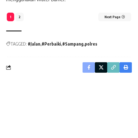
1
2
Next Page
TAGGED:
#Jalan
#Perbaiki
#Sampang
polres